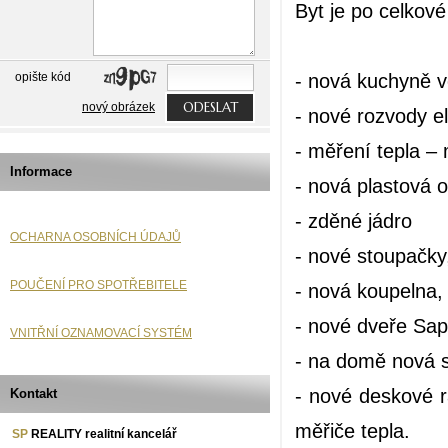
Byt je po celkové
- nová kuchyně v
opište kód
ODESLAT
nový obrázek
- nové rozvody el
- měření tepla –
Informace
- nová plastová 
- zděné jádro
OCHARNA OSOBNÍCH ÚDAJŮ
- nové stoupačky
POUČENÍ PRO SPOTŘEBITELE
- nová koupelna, 
- nové dveře Sap
VNITŘNÍ OZNAMOVACÍ SYSTÉM
- na domě nová s
- nové deskové r
Kontakt
měřiče tepla.
SP
REALITY realitní kancelář