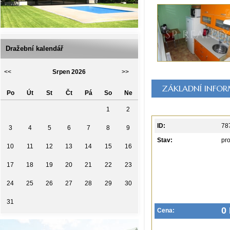
Dražební kalendář
<<
Srpen 2026
>>
ZÁKLADNÍ INFO
Po
Út
St
Čt
Pá
So
Ne
1
2
ID:
78
3
4
5
6
7
8
9
Stav:
pr
10
11
12
13
14
15
16
17
18
19
20
21
22
23
24
25
26
27
28
29
30
31
0
Cena: