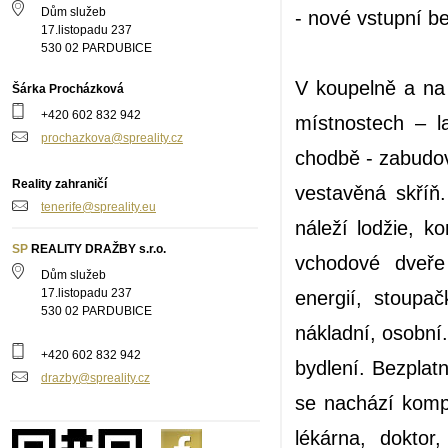
Dům služeb
- nové vstupní b
17.listopadu 237
530 02 PARDUBICE
V koupelně a na
Šárka Procházková
+420 602 832 942
místnostech – l
prochazkova@spreality.cz
chodbě - zabudo
Reality zahraničí
vestavěná skříň.
tenerife@spreality.eu
náleží lodžie, k
SP
REALITY DRAŽBY s.r.o.
vchodové dveře
Dům služeb
energií, stoupa
17.listopadu 237
530 02 PARDUBICE
nákladní, osobní
+420 602 832 942
bydlení. Bezplat
drazby@spreality.cz
se nachází komp
lékárna, doktor,