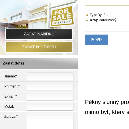
Typ:
Byt 2 + 1
Kraj:
Pardubický
ZADAT NABÍDKU
POPIS
ZADAT POPTÁVKU
PRODEJ – 
Zaslat dotaz
Jméno:
*
Polab
Příjmení:
*
E-mail:
*
Pěkný slunný pro
Mobil:
mimo byt, který s
Zpráva:
*