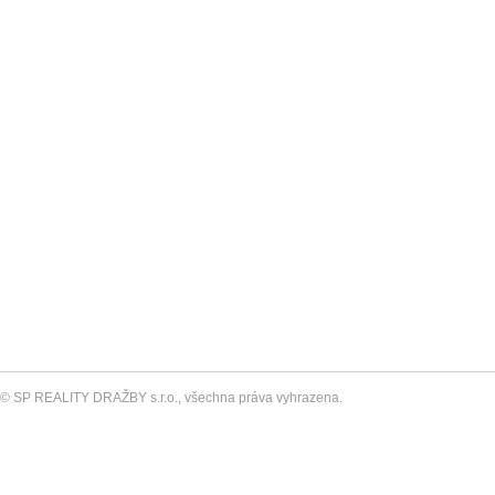
© SP REALITY DRAŽBY s.r.o., všechna práva vyhrazena.