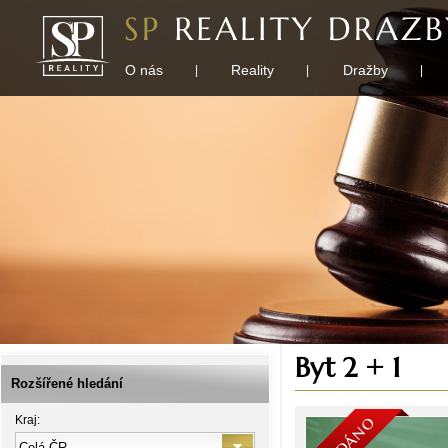
O nás
Reality
Dražby
|
|
|
Byt 2 + 1
Rozšířené hledání
Kraj: