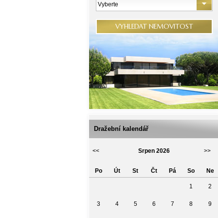
Vyberte
VYHLEDAT NEMOVITOST
Dražební kalendář
<<
Srpen 2026
>>
Po
Út
St
Čt
Pá
So
Ne
1
2
3
4
5
6
7
8
9