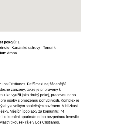
et pokojů:
1
vincie:
Kanárské ostrovy - Tenerife
ion:
Arona
 Los Cristianos. Patří mezi nejžádanější
stečně zařízený, takže je připravený k
ou lze využít jako druhý pokoj, pracovnu nebo
 pro osoby s omezenou pohyblivostí. Komplex je
výtahy a velkým společným bazénem. V blízkosti
pěšky. Měsíční poplatky za komunitu: 74
ení, rekreační apartmán nebo bezpečnou investici
 vlastnit kousek ráje v Los Cristianos.