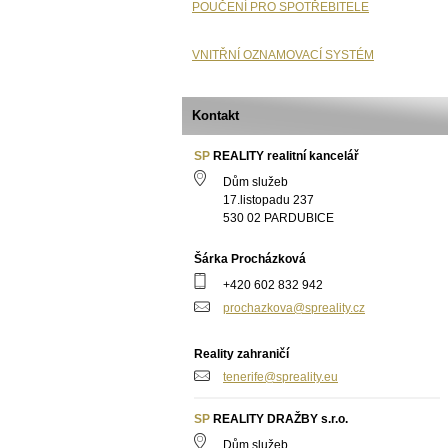
POUČENÍ PRO SPOTŘEBITELE
VNITŘNÍ OZNAMOVACÍ SYSTÉM
Kontakt
SP
REALITY realitní kancelář
Dům služeb
17.listopadu 237
530 02 PARDUBICE
Šárka Procházková
+420 602 832 942
prochazkova@spreality.cz
Reality zahraničí
tenerife@spreality.eu
SP
REALITY DRAŽBY s.r.o.
Dům služeb