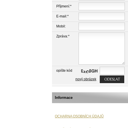
Příjmení:
*
E-mail:
*
Mobil:
Zpráva:
*
opište kód
ODESLAT
nový obrázek
Informace
OCHARNA OSOBNÍCH ÚDAJŮ