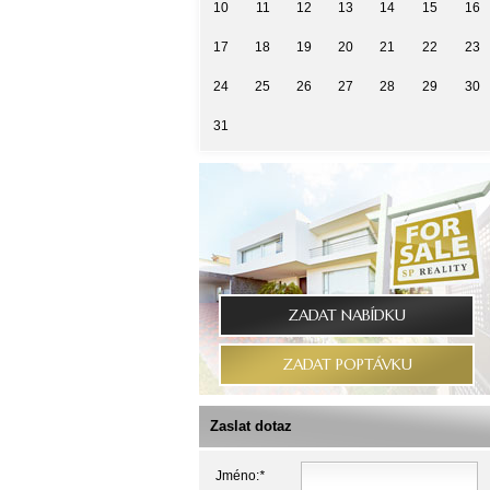
10
11
12
13
14
15
16
17
18
19
20
21
22
23
24
25
26
27
28
29
30
31
ZADAT NABÍDKU
ZADAT POPTÁVKU
Zaslat dotaz
Jméno:
*