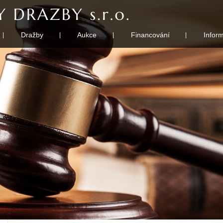
Dražby
Aukce
Financování
Infor
|
|
|
|