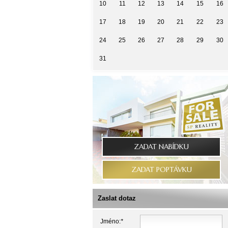
10
11
12
13
14
15
16
17
18
19
20
21
22
23
24
25
26
27
28
29
30
31
ZADAT NABÍDKU
ZADAT POPTÁVKU
Zaslat dotaz
Jméno:
*