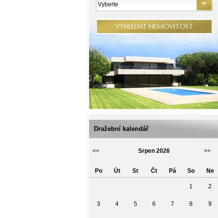
Vyberte
VYHLEDAT NEMOVITOST
Dražební kalendář
<<
Srpen 2026
>>
Po
Út
St
Čt
Pá
So
Ne
1
2
3
4
5
6
7
8
9