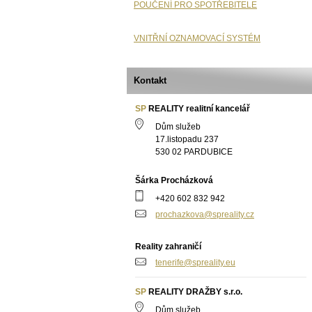
POUČENÍ PRO SPOTŘEBITELE
VNITŘNÍ OZNAMOVACÍ SYSTÉM
Kontakt
SP
REALITY realitní kancelář
Dům služeb
17.listopadu 237
530 02 PARDUBICE
Šárka Procházková
+420 602 832 942
prochazkova@spreality.cz
Reality zahraničí
tenerife@spreality.eu
SP
REALITY DRAŽBY s.r.o.
Dům služeb