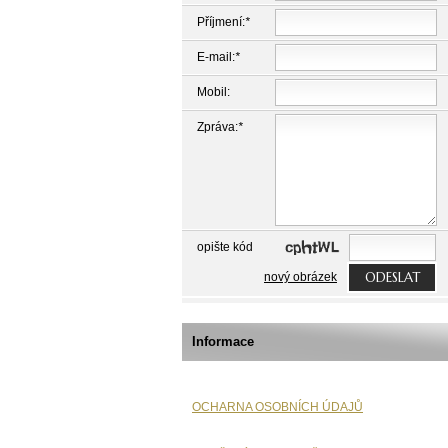
Příjmení:
*
E-mail:
*
Mobil:
Zpráva:
*
opište kód
ODESLAT
nový obrázek
Informace
OCHARNA OSOBNÍCH ÚDAJŮ