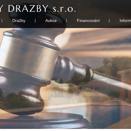
Dražby
Aukce
Financování
Infor
|
|
|
|