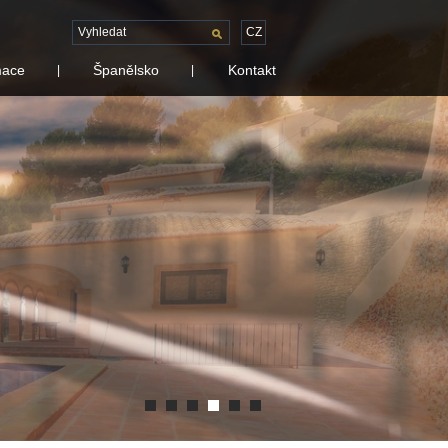
CZ
mace
Španělsko
Kontakt
|
|