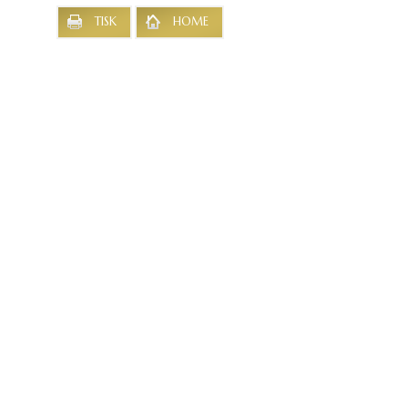
TISK
HOME