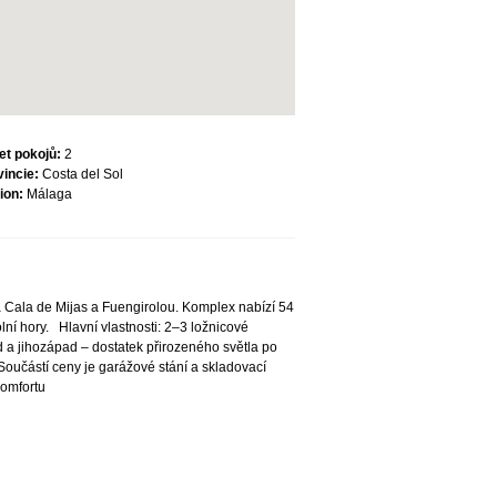
et pokojů:
2
vincie:
Costa del Sol
ion:
Málaga
La Cala de Mijas a Fuengirolou. Komplex nabízí 54
ní hory. Hlavní vlastnosti: 2–3 ložnicové
 a jihozápad – dostatek přirozeného světla po
Součástí ceny je garážové stání a skladovací
 komfortu