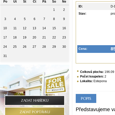
Po
Út
St
Čt
Pá
So
Ne
ID:
D-
1
2
Stav:
pr
3
4
5
6
7
8
9
10
11
12
13
14
15
16
17
18
19
20
21
22
23
24
25
26
27
28
29
30
8
Cena:
31
Celková plocha:
196.09
Počet koupelen:
2
Lokalita:
Estepona
POPIS
ZADAT NABÍDKU
Představujeme vá
ZADAT POPTÁVKU