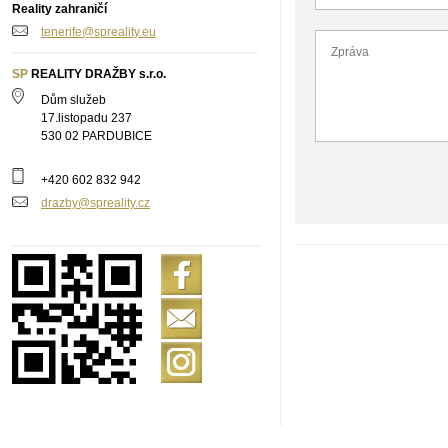
Reality zahraničí
tenerife@spreality.eu
SP
REALITY DRAŽBY s.r.o.
Dům služeb
17.listopadu 237
530 02 PARDUBICE
+420 602 832 942
drazby@spreality.cz