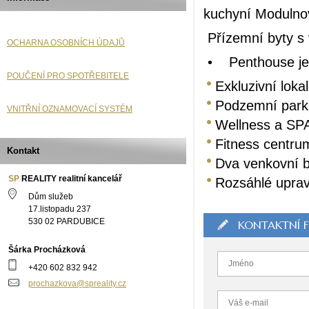
kuchyní Modulno
Přízemní byty s
OCHARNA OSOBNÍCH ÚDAJŮ
• Penthouse je
POUČENÍ PRO SPOTŘEBITELE
Exkluzivní lokal
Podzemní park
VNITŘNÍ OZNAMOVACÍ SYSTÉM
Wellness a SP
Fitness centru
Kontakt
Dva venkovní 
SP
REALITY realitní kancelář
Rozsáhlé upra
Dům služeb
17.listopadu 237
530 02 PARDUBICE
KONTAKTNÍ 
Šárka Procházková
+420 602 832 942
prochazkova@spreality.cz