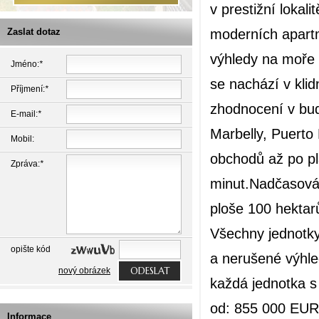
v prestižní lokal
moderních apart
Zaslat dotaz
výhledy na moře i
Jméno:
*
se nachází v klidn
Příjmení:
*
zhodnocení v bud
E-mail:
*
Marbelly, Puerto
Mobil:
obchodů až po pl
Zpráva:
*
minut.Nadčasová 
ploše 100 hektar
Všechny jednotky
opište kód
a nerušené výhle
ODESLAT
nový obrázek
každá jednotka
od: 855 000 EUR
Informace