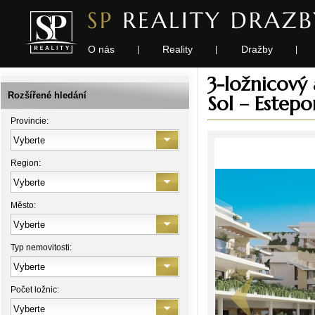
O nás
Reality
Dražby
|
|
|
3-ložnicový
Rozšířené hledání
Sol – Estepo
Provincie:
Region:
Město:
Typ nemovitosti:
Počet ložnic: