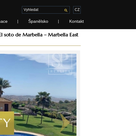
CZ
mace
Španělsko
Kontakt
|
|
l soto de Marbella – Marbella East