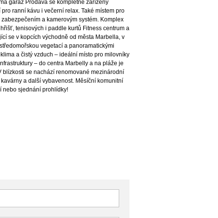
ukromá garáž Prodává se kompletně zařízený
 pro ranní kávu i večerní relax. Také místem pro
 se zabezpečením a kamerovým systém. Komplex
řišť, tenisových i paddle kurtů Fitness centrum a
jící se v kopcích východně od města Marbella, v
ou středomořskou vegetací a panoramatickými
lima a čistý vzduch – ideální místo pro milovníky
nfrastruktury – do centra Marbelly a na pláže je
 V blízkosti se nachází renomované mezinárodní
e, kavárny a další vybavenost. Měsíční komunitní
í nebo sjednání prohlídky!