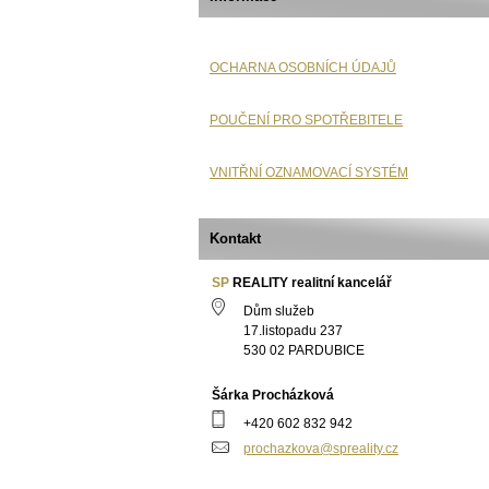
OCHARNA OSOBNÍCH ÚDAJŮ
POUČENÍ PRO SPOTŘEBITELE
VNITŘNÍ OZNAMOVACÍ SYSTÉM
Kontakt
SP
REALITY realitní kancelář
Dům služeb
17.listopadu 237
530 02 PARDUBICE
Šárka Procházková
+420 602 832 942
prochazkova@spreality.cz