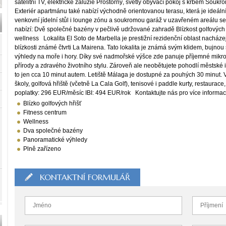
satelitní TV, elektrické žaluzie Prostorný, světlý obývací pokoj s krbem So
Exteriér apartmánu také nabízí východně orientovanou terasu, která je ideální
venkovní jídelní stůl i lounge zónu a soukromou garáž v uzavřeném areálu
nabízí: Dvě společné bazény v pečlivě udržované zahradě Blízkost golfových h
wellness Lokalita El Soto de Marbella je prestižní rezidenční oblast nacháze
blízkosti známé čtvrti La Mairena. Tato lokalita je známá svým klidem, bujn
výhledy na moře i hory. Díky své nadmořské výšce zde panuje příjemné mikrok
přírody a zdravého životního stylu. Zároveň ale neobětujete pohodlí městské i
to jen cca 10 minut autem. Letiště Málaga je dostupné za pouhých 30 minut.
školy, golfová hřiště (včetně La Cala Golf), tenisové i paddle kurty, restaurac
poplatky: 296 EUR/měsíc IBI: 494 EUR/rok Kontaktujte nás pro více informac
Blízko golfových hřišť
Fitness centrum
Wellness
Dva společné bazény
Panoramatické výhledy
Plně zařízeno
KONTAKTNÍ FORMULÁŘ