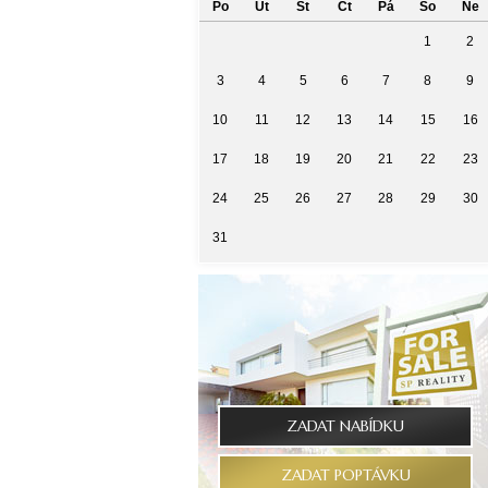
Po
Út
St
Čt
Pá
So
Ne
1
2
3
4
5
6
7
8
9
10
11
12
13
14
15
16
17
18
19
20
21
22
23
24
25
26
27
28
29
30
31
ZADAT NABÍDKU
ZADAT POPTÁVKU