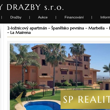
Dražby
Aukce
Financování
Infor
|
|
|
|
2-ložnicový apartmán – Španělsko pevnina – Marbella – E
– La Mairena