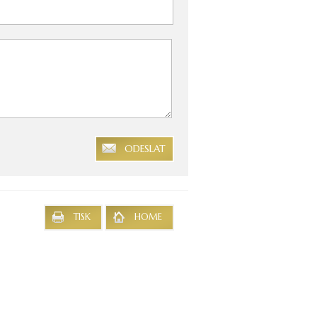
ODESLAT
TISK
HOME