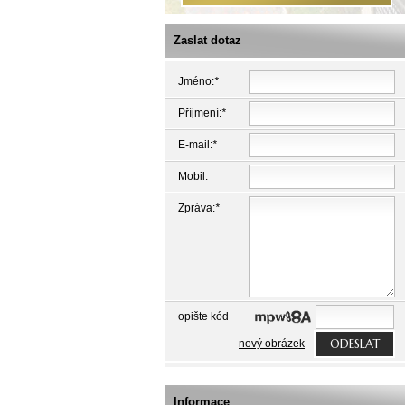
Zaslat dotaz
Jméno:
*
Příjmení:
*
E-mail:
*
Mobil:
Zpráva:
*
opište kód
ODESLAT
nový obrázek
Informace