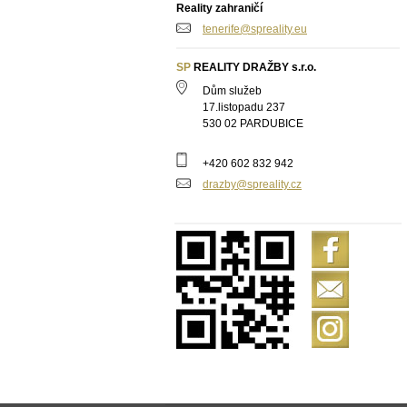
Reality zahraničí
tenerife@spreality.eu
SP
REALITY DRAŽBY s.r.o.
Dům služeb
17.listopadu 237
530 02 PARDUBICE
+420 602 832 942
drazby@spreality.cz