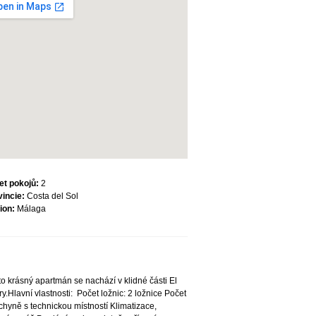
et pokojů:
2
vincie:
Costa del Sol
ion:
Málaga
 krásný apartmán se nachází v klidné části El
.Hlavní vlastnosti: Počet ložnic: 2 ložnice Počet
hyně s technickou místností Klimatizace,