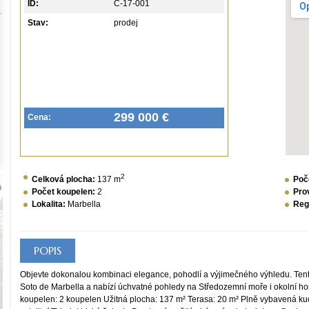
ID:
C-17-001
Stav:
prodej
299 000 €
Cena:
2
Celková plocha:
137 m
Poč
Počet koupelen:
2
Pro
Lokalita:
Marbella
Reg
POPIS
Objevte dokonalou kombinaci elegance, pohodlí a výjimečného výhledu. Tento
Soto de Marbella a nabízí úchvatné pohledy na Středozemní moře i okolní hory
koupelen: 2 koupelen Užitná plocha: 137 m² Terasa: 20 m² Plně vybavená kuc