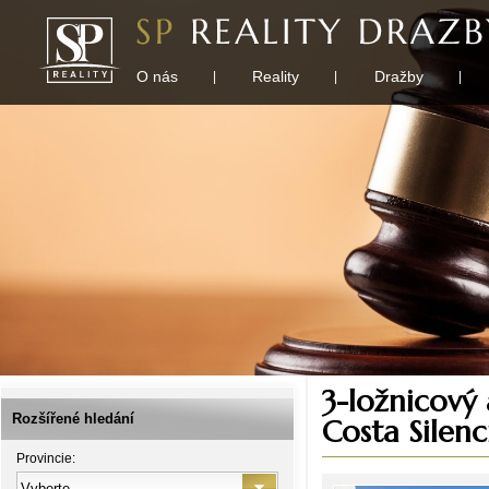
O nás
Reality
Dražby
|
|
|
3-ložnicový
Rozšířené hledání
Costa Silenc
Provincie: