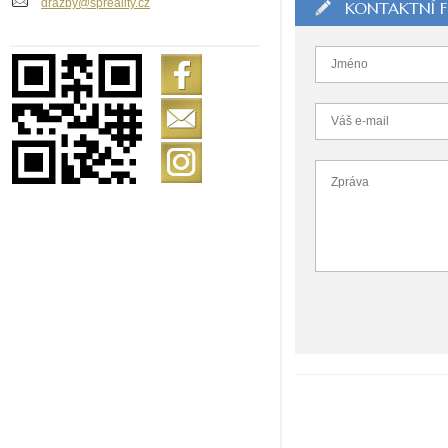
drazby@spreality.cz
KONTAKTNÍ 