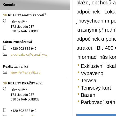
pláže, obchodů a 
Kontakt
odpočinek Lokali
SP
REALITY realitní kancelář
jihovýchodním po
Dům služeb
17.listopadu 237
krásnými přírodním
530 02 PARDUBICE
odpočinek a pohod
Šárka Procházková
atrakcí. IBI: 400
+420 602 832 942
prochazkova@spreality.cz
informací nás kon
Exkluzivní lokal
Reality zahraničí
Vybaveno
tenerife@spreality.eu
Terasa
SP
REALITY DRAŽBY s.r.o.
Tenisový kurt
Dům služeb
Bazén
17.listopadu 237
530 02 PARDUBICE
Parkovací stán
+420 602 832 942