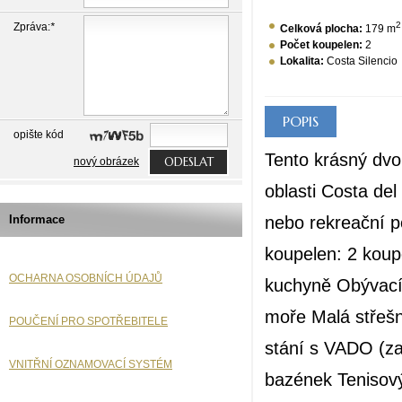
2
Zpráva:
*
Celková plocha:
179 m
Počet koupelen:
2
Lokalita:
Costa Silencio
POPIS
opište kód
Tento krásný dvo
ODESLAT
nový obrázek
oblasti Costa del
nebo rekreační po
Informace
koupelen: 2 kou
OCHARNA OSOBNÍCH ÚDAJŮ
kuchyně Obývací
moře Malá střešn
POUČENÍ PRO SPOTŘEBITELE
stání s VADO (za
VNITŘNÍ OZNAMOVACÍ SYSTÉM
bazének Tenisový