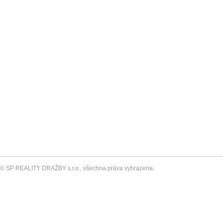
© SP REALITY DRAŽBY s.r.o., všechna práva vyhrazena.