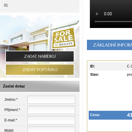
31
ZÁKLADNÍ INFO
ZADAT NABÍDKU
ID:
C-
ZADAT POPTÁVKU
Stav:
pr
Zaslat dotaz
Jméno:
*
Příjmení:
*
4
Cena:
E-mail:
*
Mobil: