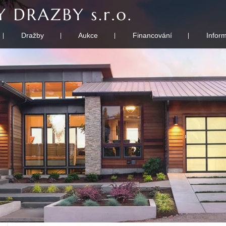
Dražby
Aukce
Financování
Infor
|
|
|
|