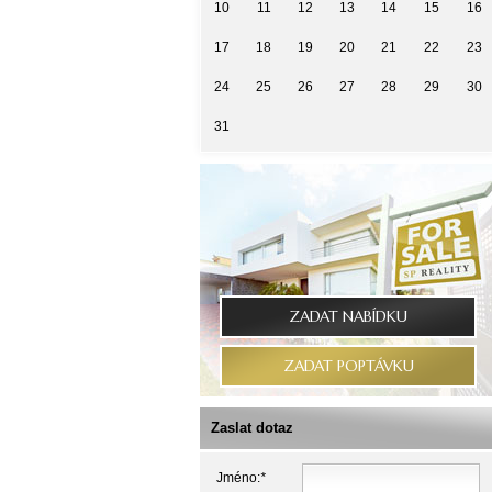
10
11
12
13
14
15
16
17
18
19
20
21
22
23
24
25
26
27
28
29
30
31
ZADAT NABÍDKU
ZADAT POPTÁVKU
Zaslat dotaz
Jméno:
*