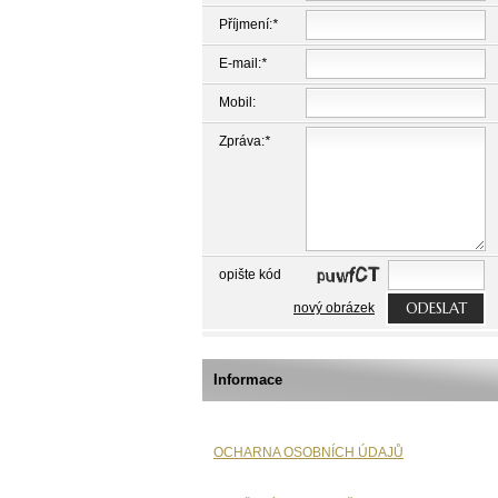
Příjmení:
*
E-mail:
*
Mobil:
Zpráva:
*
opište kód
ODESLAT
nový obrázek
Informace
OCHARNA OSOBNÍCH ÚDAJŮ