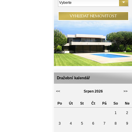
Vyberte
VYHLEDAT NEMOVITOST
Dražební kalendář
<<
Srpen 2026
>>
Po
Út
St
Čt
Pá
So
Ne
1
2
3
4
5
6
7
8
9