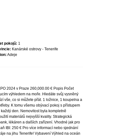
et pokojů:
1
vincie:
Kanárské ostrovy - Tenerife
ion:
Adeje
XPO 2024 v Praze 260,000.00 € Popis Počet
roucím výhledem na moře. Hledáte svůj vysněný
 vše, co si můžete přát. 1 ložnice, 1 koupelna a
otřeby. K tomu všemu obývací pokoj s přístupem
n každý den. Nemovitost byla kompletně
žití materiálů nejvyšší kvality. Strategická
 bank, lékáren a dalších zařízení. Vhodné jak pro
daň IBI: 250 € Pro více informací nebo sjednání
 ráje na jihu Tenerife! Vybavení Výhled na oceán