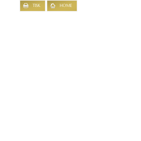
TISK
HOME