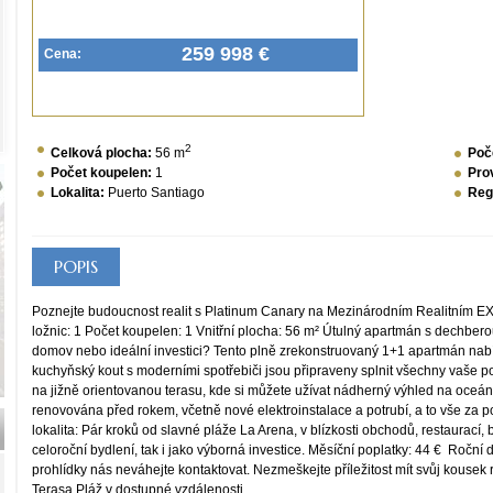
259 998 €
Cena:
2
Celková plocha:
56 m
Poč
Počet koupelen:
1
Pro
Lokalita:
Puerto Santiago
Reg
POPIS
Poznejte budoucnost realit s Platinum Canary na Mezinárodním Realitním E
ložnic: 1 Počet koupelen: 1 Vnitřní plocha: 56 m² Útulný apartmán s dechbe
domov nebo ideální investici? Tento plně zrekonstruovaný 1+1 apartmán nabízí
kuchyňský kout s moderními spotřebiči jsou připraveny splnit všechny vaše p
na jižně orientovanou terasu, kde si můžete užívat nádherný výhled na oceá
renovována před rokem, včetně nové elektroinstalace a potrubí, a to vše za pou
lokalita: Pár kroků od slavné pláže La Arena, v blízkosti obchodů, restaurací,
celoroční bydlení, tak i jako výborná investice. Měsíční poplatky: 44 € Roční 
prohlídky nás neváhejte kontaktovat. Nezmeškejte příležitost mít svůj kousek
Terasa Pláž v dostupné vzdálenosti