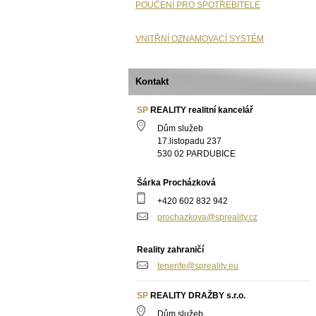
POUČENÍ PRO SPOTŘEBITELE
VNITŘNÍ OZNAMOVACÍ SYSTÉM
Kontakt
SP
REALITY realitní kancelář
Dům služeb
17.listopadu 237
530 02 PARDUBICE
Šárka Procházková
+420 602 832 942
prochazkova@spreality.cz
Reality zahraničí
tenerife@spreality.eu
SP
REALITY DRAŽBY s.r.o.
Dům služeb