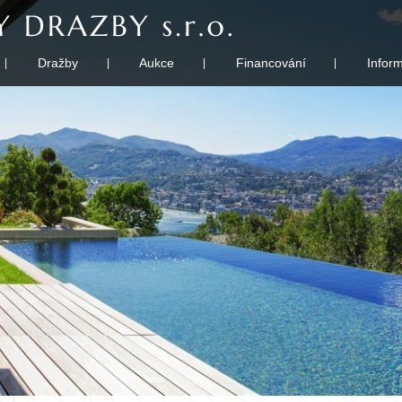
Dražby
Aukce
Financování
Infor
|
|
|
|