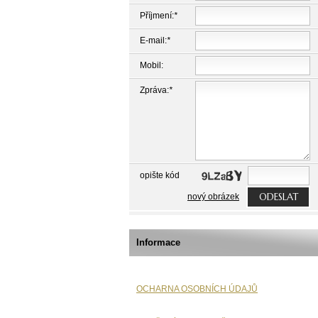
Příjmení:
*
E-mail:
*
Mobil:
Zpráva:
*
opište kód
ODESLAT
nový obrázek
Informace
OCHARNA OSOBNÍCH ÚDAJŮ