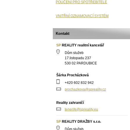
POUČENÍ PRO SPOTŘEBITELE
VNITŘNÍ OZNAMOVACÍ SYSTÉM
Kontakt
SP
REALITY realitní kancelář
Dům služeb
17.listopadu 237
530 02 PARDUBICE
Šárka Procházková
+420 602 832 942
prochazkova@spreality.cz
Reality zahraničí
tenerife@spreality.eu
SP
REALITY DRAŽBY s.r.o.
Dům služeb