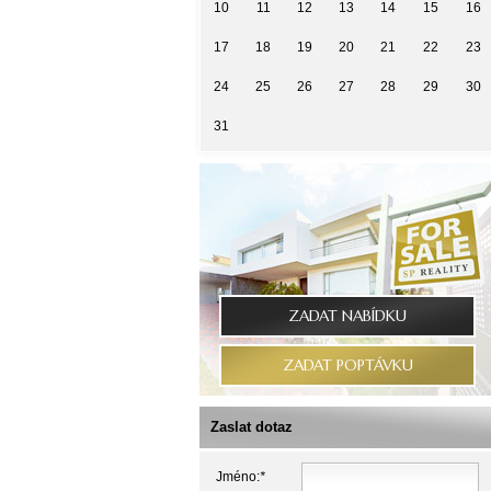
10
11
12
13
14
15
16
17
18
19
20
21
22
23
24
25
26
27
28
29
30
31
ZADAT NABÍDKU
ZADAT POPTÁVKU
Zaslat dotaz
Jméno:
*