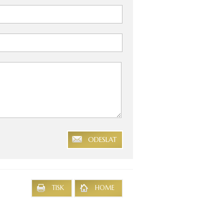
ODESLAT
TISK
HOME