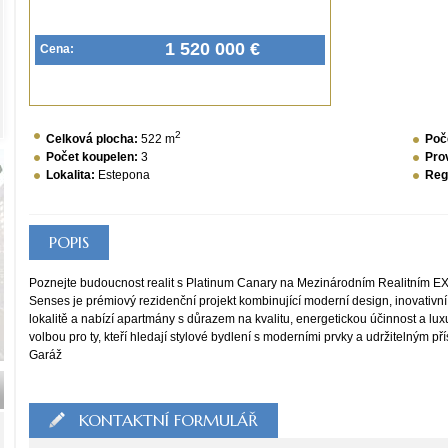
1 520 000 €
Cena:
2
Celková plocha:
522 m
Poč
Počet koupelen:
3
Pro
Lokalita:
Estepona
Reg
POPIS
Poznejte budoucnost realit s Platinum Canary na Mezinárodním Realitním E
Senses je prémiový rezidenční projekt kombinující moderní design, inovativní 
lokalitě a nabízí apartmány s důrazem na kvalitu, energetickou účinnost a luxu
volbou pro ty, kteří hledají stylové bydlení s moderními prvky a udržitelným
Garáž
KONTAKTNÍ FORMULÁŘ