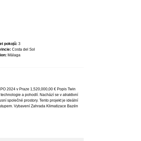
et pokojů:
3
vincie:
Costa del Sol
ion:
Málaga
XPO 2024 v Praze 1,520,000,00 € Popis Twin
technologie a pohodlí. Nachází se v atraktivní
sní společné prostory. Tento projekt je ideální
 přístupem. Vybavení Zahrada Klimatizace Bazén