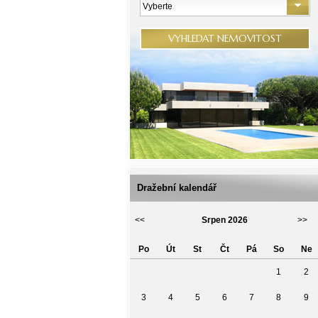
Vyberte
VYHLEDAT NEMOVITOST
Dražební kalendář
<<
Srpen 2026
>>
Po
Út
St
Čt
Pá
So
Ne
1
2
3
4
5
6
7
8
9